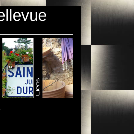
ellevue
s